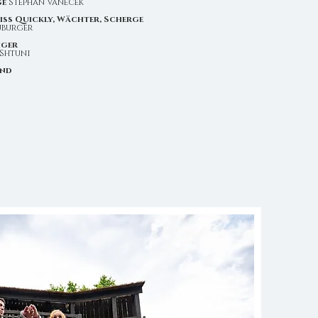
ge
Stephan Vanecek
Miss Quickly, Wächter, Scherge
uburger
iger
 Shtuni
und