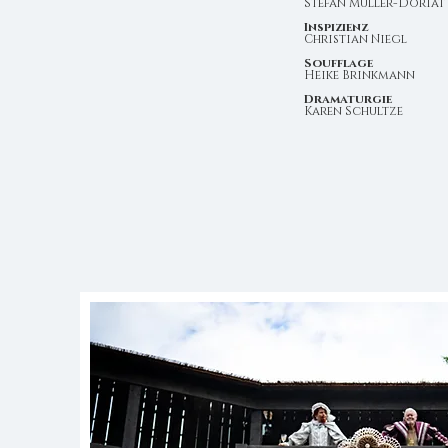
Stefan Müller-Doriat
Inspizienz
Christian Niegl
Soufflage
Heike Brinkmann
Dramaturgie
Karen Schultze