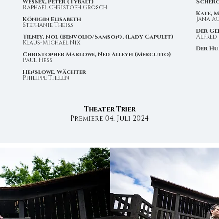
Wessex, Peter (Tybalt)
Scher
Raphael Christoph Grosch
Kate, 
Königin Elisabeth
Jana A
Stephanie Theiß
Der Ge
Tilney, Nol (Benvolio/Samson), (Lady Capulet)
Alfred
Klaus-Michael Nix
Der H
Christopher Marlowe, Ned Alleyn (Mercutio)
Paul Hess
Henslowe, Wächter
Philippe Thelen
Theater Trier
Premiere 04. Juli 2024