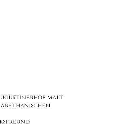
 Augustinerhof malt
isabethanischen
lksfreund