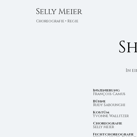
Selly Meier
Choreografie • Regie
Sh
In e
Inszenierung
François Camus
Bühne
Rudy Sabounghi
Kostüm
Yvonne Wallitzer
Choreografie
Selly Meier
Fechtchoreografie