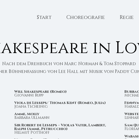
Start
Choreografie
Regie
akespeare in Lo
Nach dem Drehbuch von Marc Norman & Tom Stoppard
iner Bühnenfassung von Lee Hall mit Musik von Paddy C
Will Shakespeare (Romeo)
Burbag
Giovanni Rupp
Michae
Viola de Lesseps/ Thomas Kent (Romeo, Julia)
Fennym
Joana Tscheinig
Haral
Amme, Molly
Webste
Barbara Ullmann
Lennar
Sir Robert de Lesseps – Violas Vater, Lambert,
Sam (Ju
Ralph (Amme, Petrucchio)
Floria
Helmut Potthoff
Wabash