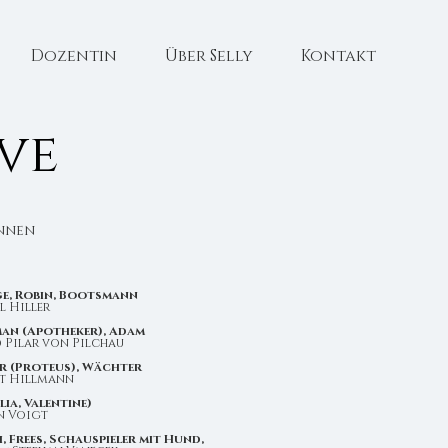
Dozentin
Über Selly
Kontakt
ve
unnen
e, Robin, Bootsmann
l Hiller
an (Apotheker), Adam
d
Pilar von Pilchau
r (Proteus), Wächter
t Hillmann
lia, Valentine)
n Voigt
, Frees, Schauspieler mit Hund,