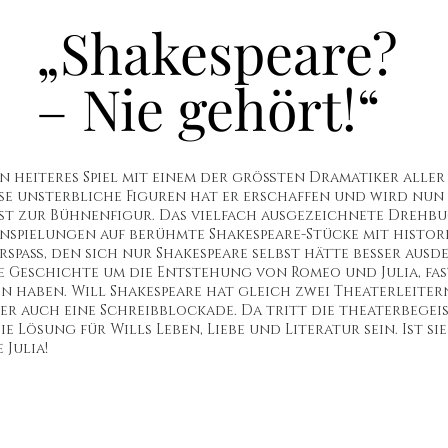
„Shakespeare?
„Shakespeare?
– Nie gehört!“
– Nie gehört!“
ein heiteres Spiel mit einem der größten Dramatiker aller
se unsterbliche Figuren hat er erschaffen und wird nun
st zur Bühnenfigur. Das vielfach ausgezeichnete Drehb
spielungen auf berühmte Shakespeare-Stücke mit histori
rspaß, den sich nur Shakespeare selbst hätte besser aus
e Geschichte um die Entstehung von Romeo und Julia, fas
 haben. Will Shakespeare hat gleich zwei Theaterleiter
er auch eine Schreibblockade. Da tritt die theaterbegeis
e Lösung für Wills Leben, Liebe und Literatur sein. Ist s
 Julia!