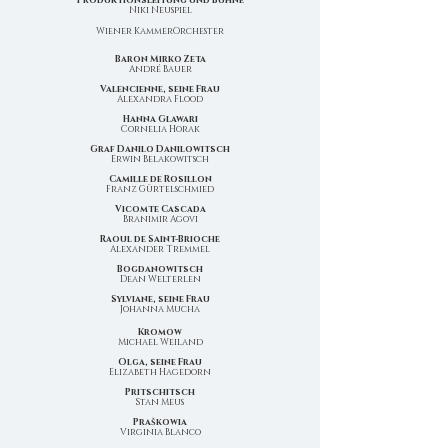
Produktionsleitung und Bühne
Niki Neuspiel
Wiener KammerOrchester
Baron Mirko Zeta
André Bauer
Valencienne, seine Frau
Alexandra Flood
Hanna Glawari
Cornelia Horak
Graf Danilo Danilowitsch
Erwin Belakowitsch
Camille de Rosillon
Franz Gürtelschmied
Vicomte Cascada
Branimir Agovi
Raoul de Saint-Brioche
Alexander Tremmel
Bogdanowitsch
Dean Welterlen
Sylviane, seine Frau
Johanna Mucha
Kromow
Michael Weiland
Olga, seine Frau
Elizabeth Hagedorn
Pritschitsch
Stan Meus
Praškowia
Virginia Blanco