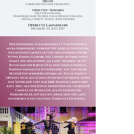
Njegus
Christoph Wagner-Trenkwitz
Grisetten / Ensemble
Nele Neugebauer,
Dominique Marc Rauser, Lukas Müller, Johanna
Mucha,Chris W. Young, Sofie Denner
Operette Langenlois
Premiere 20. Juli 2017
Der drohende Staatsbankrott Pontevedros
muss verhindert werden! Die einzige Hoffnung
des kleinen Landes ist die millionenschwere
Witwe Hanna Glawari, die gerade in Paris weilt.
Damit die Millionen „im Land“ bleiben, setzt
Botschafter Baron Zeta den Grafen Danilo,
Hannas ehemalige Jugendliebe, auf den heiß
begehrten Männerschwarm an. Doch Danilo
erweist sich als schlechter Mitgiftjäger, denn
das Vaterland und das Erbe Hannas lassen ihn
kalt. Erst als der junge französische Charmeur
Camille de Rosillon als potenzieller
Nebenbuhler auftaucht, erwachen die lang
unterdrückten Gefühle Danilos für Hanna.