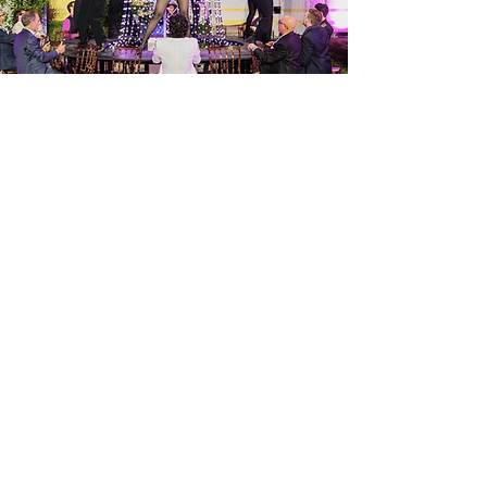
Manfred Kellner, Mein Bezirk AT
Duette wie Duelle, Tänze wie Kämpfe: Die „Lustige
Witwe“