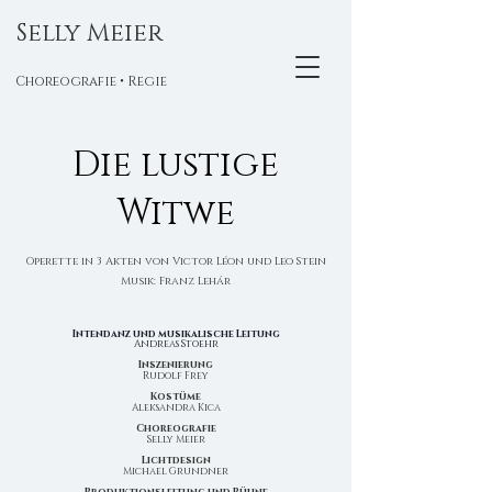
Selly Meier
Choreografie • Regie
Die lustige
Witwe
Operette in 3 Akten von Victor Léon und Leo Stein
Musik: Franz Lehár
Intendan
z und musikalische Leitung
Andreas Stoehr
Inszenierung
Rudolf Frey
Kostüme
Aleksandra Kica
Choreografie
Selly Meier
Lichtdesign
Michael Grundner