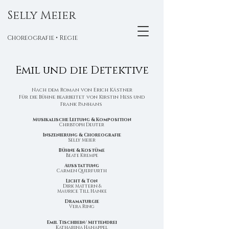
Selly Meier
Choreografie • Regie
Emil und die Detektive
Nach dem Roman von Erich Kästner
Für die Bühne bearbeitet von Kirstin Hess und
Frank Panhans
Musikalische Leitung & Komposition
Christoph Deuter
Inszenierung & Choreografie
Selly Meier
Bühne & Kostüme
Beate Krempe
Ausstattung
Carmen Querfurth
Licht & Ton
Dirk Mattern &
Maurice Till Hanke
Dramaturgie
Vera Ring
Emil Tischbein/ Mittendrei
Katharina Hanappel