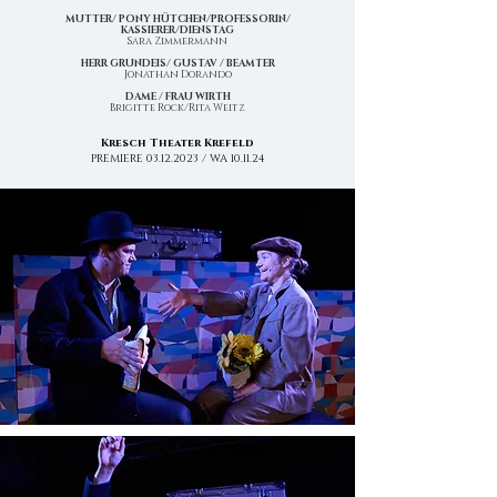
MUTTER/ PONY HÜTCHEN/PROFESSORIN/
KASSIERER/DIENSTAG
Sara Zimmermann
HERR GRUNDEIS/ GUSTAV / BEAMTER
Jonathan Dorando
DAME / FRAU WIRTH
Brigitte Rock/Rita Weitz
Kresch Theater Krefeld
PREMIERE
03.12.2023
/ WA 10.11.24